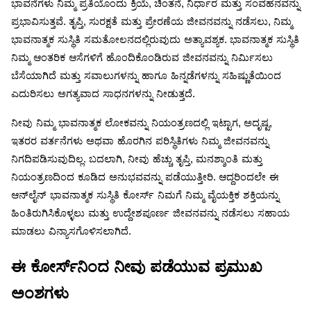
ಭಾವನೆಗಳು
ನಿಮ್ಮ
ಪ್ರತಿಯೊಂದು
ಕ್ರಿಯೆ
,
ಚಿಂತನೆ
,
ನಿರ್ಧಾರ
ಮತ್ತು
ಸಂವಹನವನ್ನು
ಪ್ರಭಾವಿಸುತ್ತವೆ
.
ತೃಪ್ತಿ
,
ಸುರಕ್ಷತೆ
ಮತ್ತು
ಪ್ರೇರಣೆಯ
ಜೀವನವನ್ನು
ನಡೆಸಲು
,
ನಿಮ್ಮ
ಭಾವನಾತ್ಮಕ
ಸುಸ್ಥಿತಿ
ಸಮತೋಲನದಲ್ಲಿರುವುದು
ಅತ್ಯಾವಶ್ಯಕ
.
ಭಾವನಾತ್ಮಕ
ಸುಸ್ಥಿತಿ
ನಿಮ್ಮ
ಆಂತರಿಕ
ಆಸೆಗಳಿಗೆ
ಹೊಂದಿಕೊಂಡಿರುವ
ಜೀವನವನ್ನು
ನಿರ್ಮಿಸಲು
ಬೆಸೆಯಾಗಿದೆ
ಮತ್ತು
ಸವಾಲುಗಳನ್ನು
ಹಾಗೂ
ಹಿನ್ನಡೆಗಳನ್ನು
ಸಹಿಷ್ಣುತೆಯಿಂದ
ಎದುರಿಸಲು
ಅಗತ್ಯವಾದ
ಸಾಧನಗಳನ್ನು
ನೀಡುತ್ತದೆ
.
ನೀವು
ನಿಮ್ಮ
ಭಾವನಾತ್ಮಕ
ಲೋಕವನ್ನು
ನಿಯಂತ್ರಣದಲ್ಲಿ
ಇಟ್ಟಾಗ
,
ಅದೃಷ್ಟ
,
ಇತರರ
ವರ್ತನೆಗಳು
ಅಥವಾ
ಹೊರಗಿನ
ಪರಿಸ್ಥಿತಿಗಳು
ನಿಮ್ಮ
ಜೀವನವನ್ನು
ನಿಗದಿಪಡಿಸುವುದಿಲ್ಲ
.
ಬದಲಾಗಿ
,
ನೀವು
ಹೆಚ್ಚು
ತೃಪ್ತಿ
,
ಮನಶ್ಶಾಂತಿ
ಮತ್ತು
ನಿಯಂತ್ರಣದಿಂದ
ಕೂಡಿದ
ಅನುಭವವನ್ನು
ಪಡೆಯುತ್ತೀರಿ
.
ಆದ್ದರಿಂದಲೇ
ಈ
ಆನ್
ಲೈನ್
ಭಾವನಾತ್ಮಕ
ಸುಸ್ಥಿತಿ
ಕೋರ್ಸ್
ನಿಮಗೆ
ನಿಮ್ಮ
ವೈಯಕ್ತಿಕ
ಶಕ್ತಿಯನ್ನು
ಹಿಂತಿರುಗಿಸಿಕೊಳ್ಳಲು
ಮತ್ತು
ಉದ್ದೇಶಪೂರ್ಣ
ಜೀವನವನ್ನು
ನಡೆಸಲು
ಸಹಾಯ
ಮಾಡಲು
ವಿನ್ಯಾಸಗೊಳಿಸಲಾಗಿದೆ
.
ಈ
ಕೋರ್ಸ್
ನಿಂದ
ನೀವು
ಪಡೆಯುವ
ಪ್ರಮುಖ
ಅಂಶಗಳು