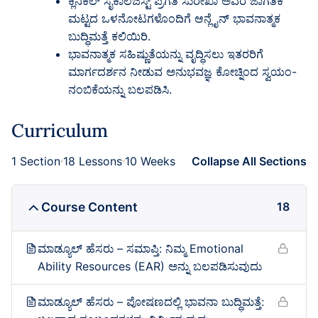
ಕ್ಲಿನಿಕಲ್ ಸೈಕಾಲಜಿಸ್ಟ್ ಪ್ರಗತಿ ಸುರೇಖಾ ಅವರ ಜಾಗತಿಕ
ಮಟ್ಟದ ಒಳನೋಟಗಳೊಂದಿಗೆ ಆನ್ಲೈನ್ ಭಾವನಾತ್ಮಕ
ಬುದ್ಧಿಮತ್ತೆ ಕಲಿಯಿರಿ.
ಭಾವನಾತ್ಮಕ ಸಹಿಷ್ಣುತೆಯನ್ನು ವೃದ್ಧಿಸಲು ಇತರರಿಗೆ
ಮಾರ್ಗದರ್ಶನ ನೀಡುವ ಅನುಭವಜ್ಞ ಕೋಚ್ನಿಂದ ಸ್ವಯಂ-
ನಂಬಿಕೆಯನ್ನು ಬಲಪಡಿಸಿ.
Curriculum
1 Section
18 Lessons
10 Weeks
Collapse All Sections
Course Content
18
ಮಾಡ್ಯೂಲ್ ಹೆಸರು – ಸಮಾಪ್ತಿ: ನಿಮ್ಮ Emotional
Ability Resources (EAR) ಅನ್ನು ಬಲಪಡಿಸುವುದು
ಮಾಡ್ಯೂಲ್ ಹೆಸರು – ಪೋಷಣದಲ್ಲಿ ಭಾವನಾ ಬುದ್ಧಿಮತ್ತೆ: