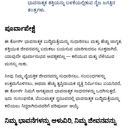
ಭಾವನಾತ್ಮಕ ಶಕ್ತಿಯನ್ನು ಬಳಕೆಯಲ್ಲಿಡುವ ನೈಜ ಜಗತ್ತಿನ
ತಂತ್ರಗಳು.
ಪೂರ್ವಾಪೇಕ್ಷೆ
ಈ
ಕೋರ್ಸ್
ಭಾವನಾತ್ಮಕ
ಬುದ್ಧಿಮತ್ತೆಯನ್ನು
ಸುಧಾರಿಸಲು
ಮತ್ತು
ಹೆಚ್ಚು
ಜಾಗೃತ
,
ಶಕ್ತಿಯುತ
ಜೀವನವನ್ನು
ಬದುಕಲು
ಬಯಸುವ
ಯಾರಿಗಾದರೂ
ಸೂಕ್ತವಾಗಿದೆ
.
ಯಾವುದೇ
ಪೂರ್ವಾನುಭವ
ಅವಶ್ಯಕವಿಲ್ಲ
—
ಕಲಿಯುವ
ಮತ್ತು
ಬೆಳೆಯುವ
ಮನಸ್ಸು
ಸಾಕು
.
ನೀವು
ನಿಮ್ಮ
ವೈಯಕ್ತಿಕ
ಜೀವನವನ್ನು
ಸುಧಾರಿಸಲು
,
ಸಂಬಂಧಗಳನ್ನು
ಉತ್ತಮಗೊಳಿಸಲು
,
ಅಥವಾ
ಹೆಚ್ಚು
ತೃಪ್ತಿದಾಯಕ
ವೃತ್ತಿ
ನಿರ್ಮಿಸಲು
ಬಯಸಿದರೆ
,
ಈ
ಕೋರ್ಸ್
ನಿಮಗೆ
ಅಗತ್ಯವಾದ
ಭಾವನಾತ್ಮಕ
ಸಾಧನಗಳನ್ನು
ಒದಗಿಸುತ್ತದೆ
.
ಇದು
ಸುಸಂಘಟಿತ
,
ಬೆಂಬಲಾತ್ಮಕ
ಸ್ವರೂಪದಲ್ಲಿ
ಭಾವನಾತ್ಮಕ
ಬುದ್ಧಿಮತ್ತೆಯನ್ನು
ಕಲಿಯಲು
ಸಿದ್ಧರಾಗಿರುವವರಿಗೆ
ಪರಿಪೂರ್ಣ
ಆಯ್ಕೆ
.
,
ನಿಮ್ಮ
ಭಾವನೆಗಳನ್ನು
ಆಳುವಿರಿ
ನಿಮ್ಮ
ಜೀವನವನ್ನು