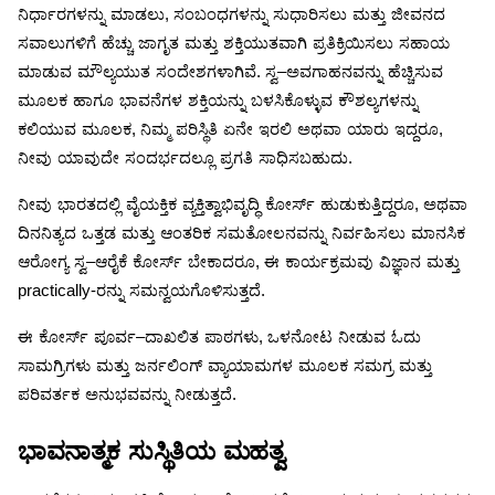
ನಿರ್ಧಾರಗಳನ್ನು
ಮಾಡಲು
,
ಸಂಬಂಧಗಳನ್ನು
ಸುಧಾರಿಸಲು
ಮತ್ತು
ಜೀವನದ
ಸವಾಲುಗಳಿಗೆ
ಹೆಚ್ಚು
ಜಾಗೃತ
ಮತ್ತು
ಶಕ್ತಿಯುತವಾಗಿ
ಪ್ರತಿಕ್ರಿಯಿಸಲು
ಸಹಾಯ
ಮಾಡುವ
ಮೌಲ್ಯಯುತ
ಸಂದೇಶಗಳಾಗಿವೆ
.
ಸ್ವ
–
ಅವಗಾಹನವನ್ನು
ಹೆಚ್ಚಿಸುವ
ಮೂಲಕ
ಹಾಗೂ
ಭಾವನೆಗಳ
ಶಕ್ತಿಯನ್ನು
ಬಳಸಿಕೊಳ್ಳುವ
ಕೌಶಲ್ಯಗಳನ್ನು
ಕಲಿಯುವ
ಮೂಲಕ
,
ನಿಮ್ಮ
ಪರಿಸ್ಥಿತಿ
ಏನೇ
ಇರಲಿ
ಅಥವಾ
ಯಾರು
ಇದ್ದರೂ
,
ನೀವು
ಯಾವುದೇ
ಸಂದರ್ಭದಲ್ಲೂ
ಪ್ರಗತಿ
ಸಾಧಿಸಬಹುದು
.
ನೀವು
ಭಾರತದಲ್ಲಿ
ವೈಯಕ್ತಿಕ
ವ್ಯಕ್ತಿತ್ವಾಭಿವೃದ್ಧಿ
ಕೋರ್ಸ್
ಹುಡುಕುತ್ತಿದ್ದರೂ
,
ಅಥವಾ
ದಿನನಿತ್ಯದ
ಒತ್ತಡ
ಮತ್ತು
ಆಂತರಿಕ
ಸಮತೋಲನವನ್ನು
ನಿರ್ವಹಿಸಲು
ಮಾನಸಿಕ
ಆರೋಗ್ಯ
ಸ್ವ
–
ಆರೈಕೆ
ಕೋರ್ಸ್
ಬೇಕಾದರೂ
,
ಈ
ಕಾರ್ಯಕ್ರಮವು
ವಿಜ್ಞಾನ
ಮತ್ತು
practically-
ರನ್ನು
ಸಮನ್ವಯಗೊಳಿಸುತ್ತದೆ
.
ಈ
ಕೋರ್ಸ್
ಪೂರ್ವ
–
ದಾಖಲಿತ
ಪಾಠಗಳು
,
ಒಳನೋಟ
ನೀಡುವ
ಓದು
ಸಾಮಗ್ರಿಗಳು
ಮತ್ತು
ಜರ್ನಲಿಂಗ್
ವ್ಯಾಯಾಮಗಳ
ಮೂಲಕ
ಸಮಗ್ರ
ಮತ್ತು
ಪರಿವರ್ತಕ
ಅನುಭವವನ್ನು
ನೀಡುತ್ತದೆ
.
ಭಾವನಾತ್ಮಕ
ಸುಸ್ಥಿತಿಯ
ಮಹತ್ವ