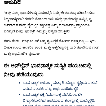
!
ಆಳುವಿರಿ
ನೀವು
ನಿಮ್ಮ
ಭಾವನೆಗಳನ್ನು
ನಿಯಂತ್ರಿಸಿ
ನಿಮ್ಮ
ಜೀವನವನ್ನು
ಪರಿವರ್ತಿಸಲು
ಸಿದ್ಧರಾಗಿದ್ದೀರಾ
?
ಈಗಲೇ
ನೋಂದಾಯಿಸಿ
ಮತ್ತು
ಭಾವನಾತ್ಮಕ
ಸುಸ್ಥಿತಿ
,
ಸ್ವ
–
ಅವಗಾಹನ
ಮತ್ತು
ವೈಯಕ್ತಿಕ
ಶಕ್ತಿಯತ್ತ
ನಿಮ್ಮ
ಪಯಣವನ್ನು
ಪ್ರಾರಂಭಿಸಿ
.
ಭವಿಷ್ಯದ
ನೀವು
ಇದಕ್ಕಾಗಿ
ನಿಮ್ಮನ್ನು
ಧನ್ಯವಾದಿಸುತ್ತೀರಿ
!
ಈದು
ಕೇವಲ
ಮಾನಸಿಕ
ಆರೋಗ್ಯ
ಸ್ವ
–
ಆರೈಕೆ
ಕೋರ್ಸ್
ಮಾತ್ರವಲ್ಲ
—
ಇದು
ದೀರ್ಘಕಾಲದ
ಆಂತರಿಕ
ಶಾಂತಿ
ಮತ್ತು
ಆತ್ಮವಿಶ್ವಾಸಕ್ಕೆ
ದಾರಿ
ತೋರಿಸುವ
ಗಾಢ
ಮತ್ತು
ಪ್ರಾಯೋಗಿಕ
ಪ್ರಯಾಣ
.
ಈ
ಆನ್
ಲೈನ್
ಭಾವನಾತ್ಮಕ
ಸುಸ್ಥಿತಿ
ಪಯಣದಲ್ಲಿ
ನೀವು
ಪಡೆಯುವುದು
ಭಾವನಾತ್ಮಕ ಆರೋಗ್ಯ ಮತ್ತು ದಿನನಿತ್ಯದ ತೃಪ್ತಿಯ ನಡುವೆ
ಇರುವ ಸಂಪರ್ಕವನ್ನು ಅರ್ಥಮಾಡಿಕೊಳ್ಳಿರಿ.
ಭಾವನಾತ್ಮಕ ಶಕ್ತಿ ನಿರ್ಮಾಣಕ್ಕೆ ನೆಲೆಯಿಂದಲೇ
ವಿನ್ಯಾಸಗೊಳಿಸಿದ ಅಪರೂಪದ ಕೋರ್ಸ್ನಲ್ಲಿ ಪಾಲ್ಗೊಳ್ಳಿರಿ.